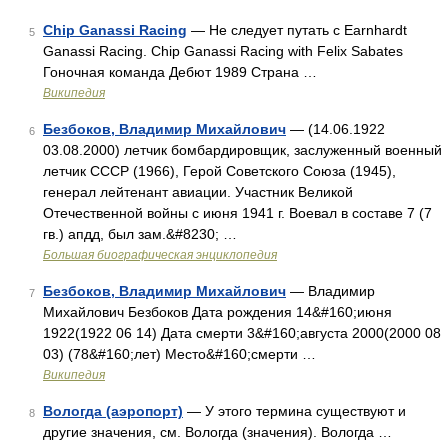
Chip Ganassi Racing
— Не следует путать с Earnhardt
5
Ganassi Racing. Chip Ganassi Racing with Felix Sabates
Гоночная команда Дебют 1989 Страна …
Википедия
Безбоков, Владимир Михайлович
— (14.06.1922
6
03.08.2000) летчик бомбардировщик, заслуженный военный
летчик СССР (1966), Герой Советского Союза (1945),
генерал лейтенант авиации. Участник Великой
Отечественной войны с июня 1941 г. Воевал в составе 7 (7
гв.) апдд, был зам.&#8230; …
Большая биографическая энциклопедия
Безбоков, Владимир Михайлович
— Владимир
7
Михайлович Безбоков Дата рождения 14&#160;июня
1922(1922 06 14) Дата смерти 3&#160;августа 2000(2000 08
03) (78&#160;лет) Место&#160;смерти …
Википедия
Вологда (аэропорт)
— У этого термина существуют и
8
другие значения, см. Вологда (значения). Вологда …